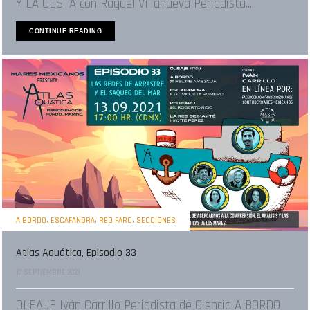
Y LA CESTA con Raquel Villanueva Periodista...
CONTINUE READING
,
,
,
A BORDO
ESCAFANDRA
RED FARO
SECCIONES
Atlas Aquática, Episodio 33
13 SEPTIEMBRE 2021
OLEAJE Iván Carrillo Periodista de Ciencia A BORDO