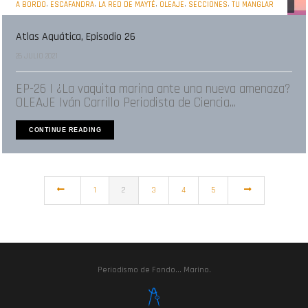
,
,
,
,
,
A BORDO
ESCAFANDRA
LA RED DE MAYTÉ
OLEAJE
SECCIONES
TU MANGLAR
Atlas Aquática, Episodio 26
26 JULIO 2021
EP-26 | ¿La vaquita marina ante una nueva amenaza?
OLEAJE Iván Carrillo Periodista de Ciencia...
CONTINUE READING
1
2
3
4
5
Periodismo de Fondo... Marino.