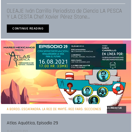
OLEAJE Iván Carrillo Periodista de Ciencia LA PESCA
Y LA CESTA Chef Xavier Pérez Stone...
CONTINUE READING
,
,
,
,
A BORDO
ESCAFANDRA
LA RED DE MAYTÉ
RED FARO
SECCIONES
Atlas Aquática, Episodio 29
16 AGOSTO 2021