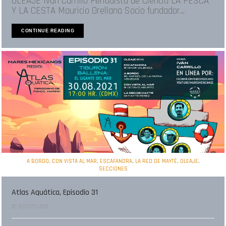
OLEAJE Iván Carrillo Periodista de Ciencia LA PESCA
Y LA CESTA Mauricio Orellana Socio fundador...
CONTINUE READING
,
,
,
,
,
A BORDO
CON VISTA AL MAR
ESCAFANDRA
LA RED DE MAYTÉ
OLEAJE
SECCIONES
Atlas Aquática, Episodio 31
30 AGOSTO 2021