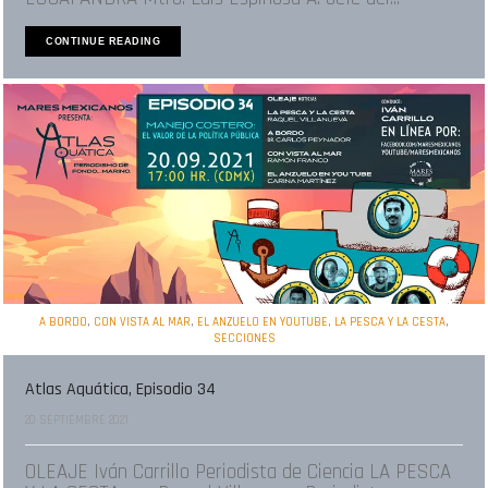
CONTINUE READING
,
,
,
,
A BORDO
CON VISTA AL MAR
EL ANZUELO EN YOUTUBE
LA PESCA Y LA CESTA
SECCIONES
Atlas Aquática, Episodio 34
20 SEPTIEMBRE 2021
OLEAJE Iván Carrillo Periodista de Ciencia LA PESCA