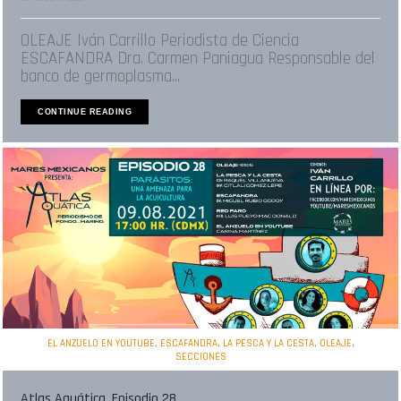
OLEAJE Iván Carrillo Periodista de Ciencia
ESCAFANDRA Dra. Carmen Paniagua Responsable del
banco de germoplasma...
CONTINUE READING
,
,
,
,
EL ANZUELO EN YOUTUBE
ESCAFANDRA
LA PESCA Y LA CESTA
OLEAJE
SECCIONES
Atlas Aquática, Episodio 28