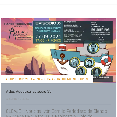
,
,
,
,
A BORDO
CON VISTA AL MAR
ESCAFANDRA
OLEAJE
SECCIONES
Atlas Aquática, Episodio 35
27 SEPTIEMBRE 2021
OLEAJE - Noticias Iván Carrillo Periodista de Ciencia
ESCAFANDRA Mtro. Luis Espinosa A. Jefe del...