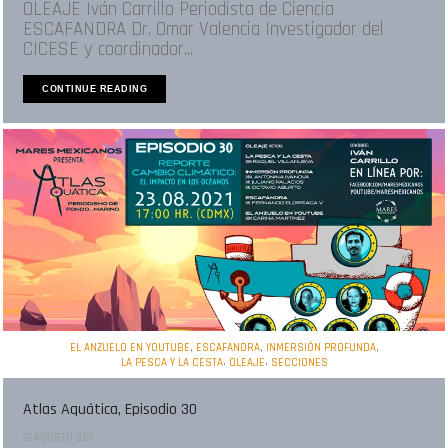
OLEAJE Iván Carrillo Periodista de Ciencia
ESCAFANDRA Dr. Omar Valencia Investigador del
CICESE y coordinador...
CONTINUE READING
,
,
,
EL ANZUELO EN YOUTUBE
ESCAFANDRA
INMERSIÓN PROFUNDA
,
,
LA PESCA Y LA CESTA
OLEAJE
SECCIONES
Atlas Aquática, Episodio 30
23 AGOSTO 2021