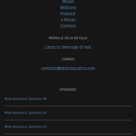
Misión
Bitácora
Podcast
A Bordo
Contaco
MENSAJE EN LA BOTELLA
Lanza tu mensaje al mar.
CORREO
contacto@atlasaquatica.com
EPISODIOS
Atlas Aquática, Episodio 45
Atlas Aquática, Episodio 44
Atlas Aquática, Episodio 43