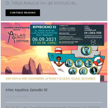
Dr. Felipe Amezcua Inv. del Instituto de...
CONTINUE READING
,
,
,
,
CON VISTA AL MAR
ESCAFANDRA
LA PESCA Y LA CESTA
OLEAJE
SECCIONES
Atlas Aquática, Episodio 32
06 SEPTIEMBRE 2021