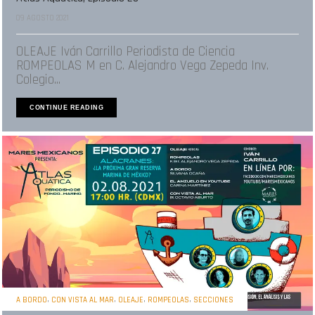
09 AGOSTO 2021
OLEAJE Iván Carrillo Periodista de Ciencia
ROMPEOLAS M en C. Alejandro Vega Zepeda Inv.
Colegio...
CONTINUE READING
,
,
,
,
A BORDO
CON VISTA AL MAR
OLEAJE
ROMPEOLAS
SECCIONES