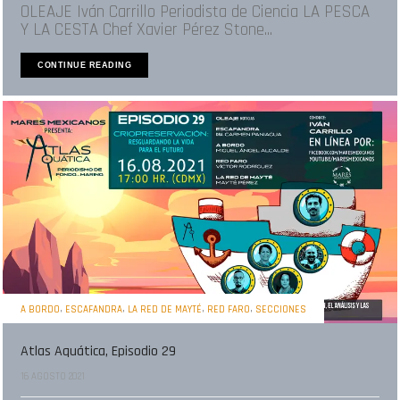
OLEAJE Iván Carrillo Periodista de Ciencia LA PESCA
Y LA CESTA Chef Xavier Pérez Stone...
CONTINUE READING
,
,
,
,
A BORDO
ESCAFANDRA
LA RED DE MAYTÉ
RED FARO
SECCIONES
Atlas Aquática, Episodio 29
16 AGOSTO 2021