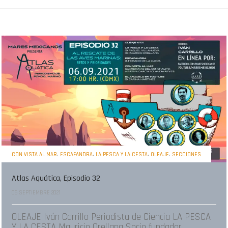
,
,
,
,
CON VISTA AL MAR
ESCAFANDRA
LA PESCA Y LA CESTA
OLEAJE
SECCIONES
Atlas Aquática, Episodio 32
06 SEPTIEMBRE 2021
OLEAJE Iván Carrillo Periodista de Ciencia LA PESCA
Y LA CESTA Mauricio Orellana Socio fundador...