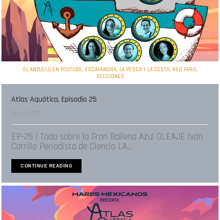
,
,
,
,
EL ANZUELO EN YOUTUBE
ESCAFANDRA
LA PESCA Y LA CESTA
RED FARO
SECCIONES
Atlas Aquática, Episodio 25
19 JULIO 2021
EP-25 | Todo sobre la Gran Ballena Azul OLEAJE Iván
Carrillo Periodista de Ciencia LA...
CONTINUE READING