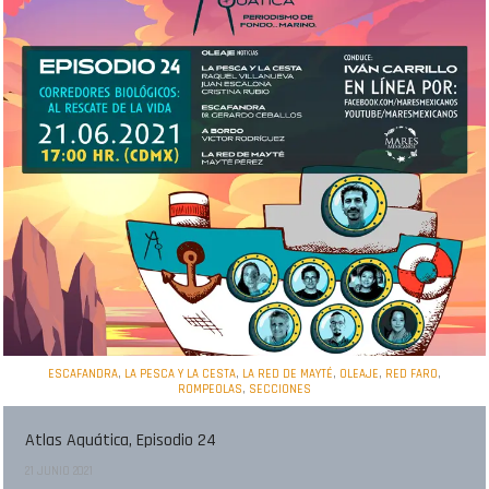
,
,
,
,
,
ESCAFANDRA
LA PESCA Y LA CESTA
LA RED DE MAYTÉ
OLEAJE
RED FARO
,
ROMPEOLAS
SECCIONES
Atlas Aquática, Episodio 24
21 JUNIO 2021