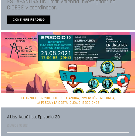
ESCAFANDRA Dr. Omar Valencia Investigador del
CICESE y coordinador...
CONTINUE READING
,
,
,
EL ANZUELO EN YOUTUBE
ESCAFANDRA
INMERSIÓN PROFUNDA
,
,
LA PESCA Y LA CESTA
OLEAJE
SECCIONES
Atlas Aquática, Episodio 30
23 AGOSTO 2021