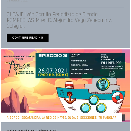
09 AGOSTO 2021
OLEAJE Iván Carrillo Periodista de Ciencia
ROMPEOLAS M en C. Alejandro Vega Zepeda Inv.
Colegio...
CONTINUE READING
,
,
,
,
,
A BORDO
ESCAFANDRA
LA RED DE MAYTÉ
OLEAJE
SECCIONES
TU MANGLAR