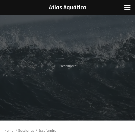
Atlas Aquática
Escafandra
Home
Secciones
Escafandra