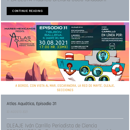
CONTINUE READING
,
,
,
,
,
A BORDO
CON VISTA AL MAR
ESCAFANDRA
LA RED DE MAYTÉ
OLEAJE
SECCIONES
Atlas Aquática, Episodio 31
30 AGOSTO 2021
OLEAJE Iván Carrillo Periodista de Ciencia