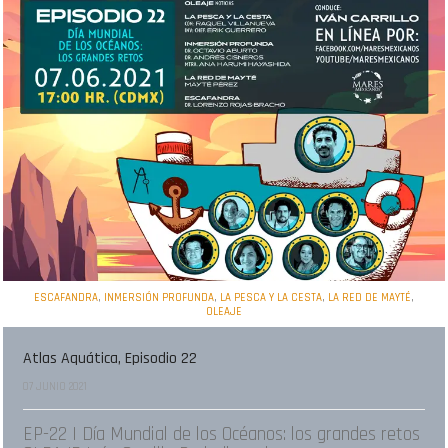
,
,
,
,
ESCAFANDRA
INMERSIÓN PROFUNDA
LA PESCA Y LA CESTA
LA RED DE MAYTÉ
OLEAJE
Atlas Aquática, Episodio 22
07 JUNIO 2021
EP-22 | Día Mundial de los Océanos: los grandes retos