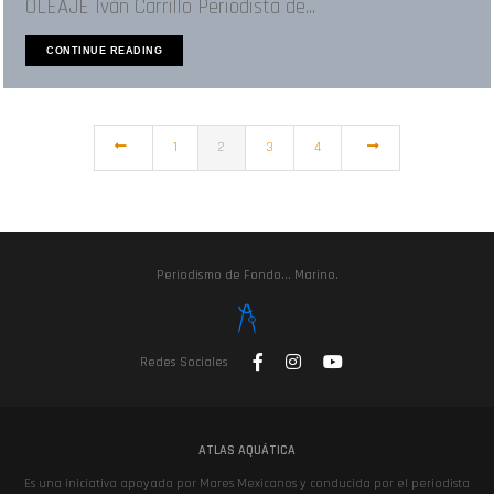
OLEAJE Iván Carrillo Periodista de...
CONTINUE READING
1
2
3
4
Periodismo de Fondo... Marino.
Redes Sociales
ATLAS AQUÁTICA
Es una iniciativa apoyada por Mares Mexicanos y conducida por el periodista