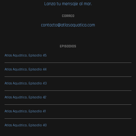
Lanza tu mensaje al mar.
CORREO
contacto@atlasaquatica.com
EPISODIOS
Atlas Aquática, Episodio 45
Atlas Aquática, Episodio 44
Atlas Aquática, Episodio 43
Atlas Aquática, Episodio 42
Atlas Aquática, Episodio 41
Atlas Aquática, Episodio 40