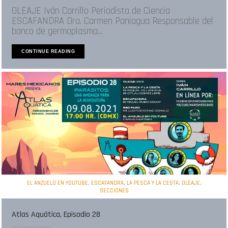
OLEAJE Iván Carrillo Periodista de Ciencia
ESCAFANDRA Dra. Carmen Paniagua Responsable del
banco de germoplasma...
CONTINUE READING
,
,
,
,
EL ANZUELO EN YOUTUBE
ESCAFANDRA
LA PESCA Y LA CESTA
OLEAJE
SECCIONES
Atlas Aquática, Episodio 28